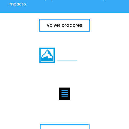
impacto.
Volver oradores
Buscamos ayudar a hombres y mujeres a maximizar su
pleno potencial de liderazgo para impactar en el mundo.
Páginas
Ponte en contacto
¿Tienes preguntas o consultas? Estamos aquí para
proporcionar respuestas y apoyo.