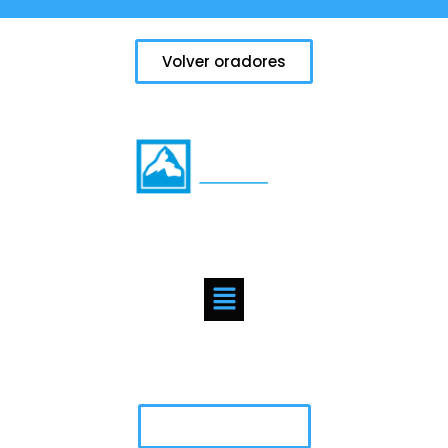
Volver oradores
Buscamos ayudar a hombres y mujeres a maximizar su
pleno potencial de liderazgo para impactar en el mundo.
Páginas
Ponte en contacto
¿Tienes preguntas o consultas? Estamos aquí para
proporcionar respuestas y apoyo.
Contáctenos